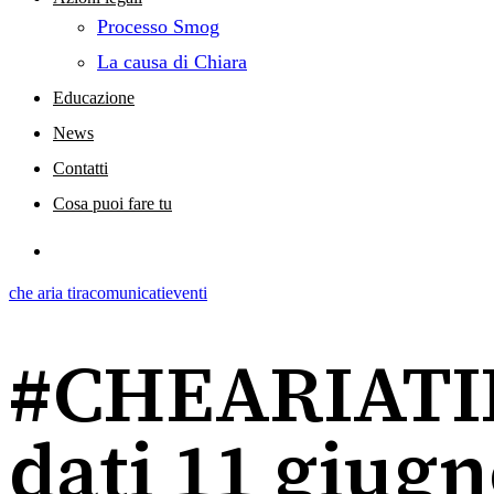
Processo Smog
La causa di Chiara
Educazione
News
Contatti
Cosa puoi fare tu
search
che aria tira
comunicati
eventi
#CHEARIATIR
dati 11 giugn