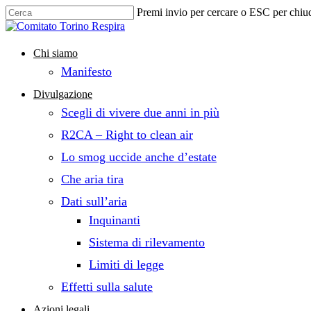
Skip
Premi invio per cercare o ESC per chiu
to
Close
main
Search
content
search
Menu
Chi siamo
Manifesto
Divulgazione
Scegli di vivere due anni in più
R2CA – Right to clean air
Lo smog uccide anche d’estate
Che aria tira
Dati sull’aria
Inquinanti
Sistema di rilevamento
Limiti di legge
Effetti sulla salute
Azioni legali