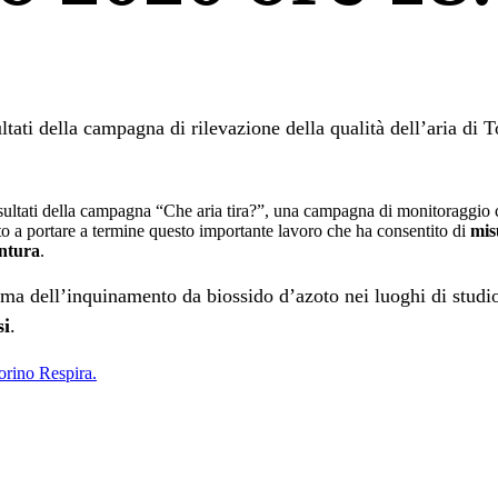
ltati della campagna di rilevazione della qualità dell’aria di 
isultati della campagna “Che aria tira?”, una campagna di monitoraggio c
to a portare a termine questo importante lavoro che ha consentito di
mis
intura
.
tema dell’inquinamento da biossido d’azoto nei luoghi di studi
si
.
orino Respira.